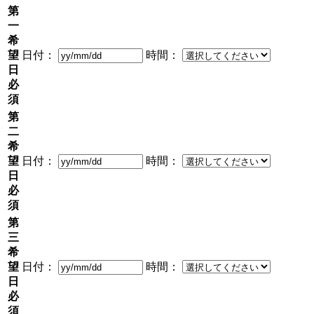
第
一
希
望
日付：
時間：
日
必
須
第
二
希
望
日付：
時間：
日
必
須
第
三
希
望
日付：
時間：
日
必
須