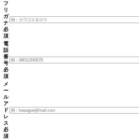
フ
リ
ガ
ナ
必
須
電
話
番
号
必
須
メ
ー
ル
ア
ド
レ
ス
必
須