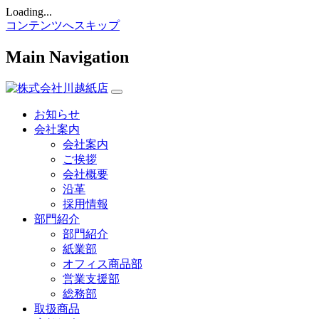
Loading...
コンテンツへスキップ
Main Navigation
お知らせ
会社案内
会社案内
ご挨拶
会社概要
沿革
採用情報
部門紹介
部門紹介
紙業部
オフィス商品部
営業支援部
総務部
取扱商品