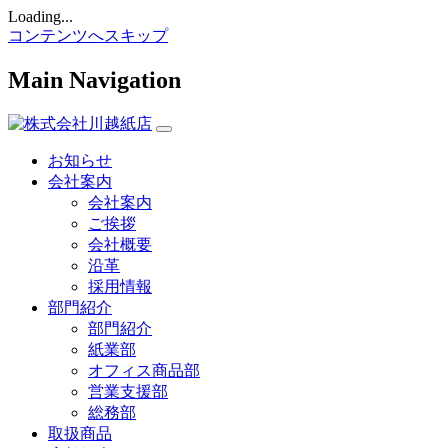
Loading...
コンテンツへスキップ
Main Navigation
お知らせ
会社案内
会社案内
ご挨拶
会社概要
沿革
採用情報
部門紹介
部門紹介
紙業部
オフィス商品部
営業支援部
総務部
取扱商品