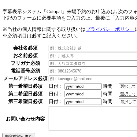
字幕表示システム「Cotopat」来場予約のお申込みは､次の
下記のフォームに必要事項をご入力の上、最後に「入力内容
※当社の個人情報に関する取り扱いは
プライバシーポリシー
※必須項目は必ずご記入ください。
会社名
必須
お名前
必須
フリガナ
必須
電話番号
必須
メールアドレス
必須
第一希望日
必須
日付：
時間：
第二希望日
必須
日付：
時間：
第三希望日
必須
日付：
時間：
お問い合わせ内容