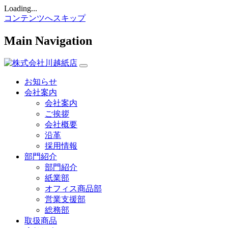
Loading...
コンテンツへスキップ
Main Navigation
お知らせ
会社案内
会社案内
ご挨拶
会社概要
沿革
採用情報
部門紹介
部門紹介
紙業部
オフィス商品部
営業支援部
総務部
取扱商品